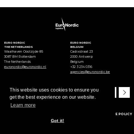
EURO NORDIC
EURO NORDIC
THE NETHERLANDS
BELGIUM
Waalhaven Oostzijde 85
Cadixstraat 23
3087 BM Rotterdam
2000 Antwerp
The Netherlands
Belgium
euronordic@euronordic.nl
+32 3 234 0316
agencies@euronordic.be
CONTACT US
SUBSCRIBE NOW
Tel: +31 180 44 11 44
This website uses cookies to ensure you
Tel 24/7: +31 180 44 11 22
get the best experience on our website.
Email:
euronordic
@euronordic.nl
Learn more
© 2024 EURNORDIC B.V. |
CONDITIONS
|
DISCLAIMER
|
COOKIE POLICY
|
PRIVACY STATEMENT
Got it!