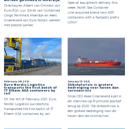
worden gesmeed in Moerdijk.
Special equipment delivery this
Directeuren Albert van Ommen van
week. North Sea Container
Euro-Rijn, Luc Smits van Combined
Line acquired brand new 45ft
Cargo Terminals Moerdijk en Kees
containers with a fantastic prefix:
Groeneveld van Euro Nordic werken
LOVU!
met plezier samen.
February 08 2021
January 19 2021
Euro Nordic Logistics
Stikstofcrisis is grotere
transports the first batch of
bedreiging voor haven dan
17 Elkem ASA containers by
coronacrisis
rail
Onze CEO Kees Groeneveld kijkt in
On the 4th of February 2021, Euro
dit interview op Rijnmond positief
Nordic Logistics successfully
terug op 2020: 'De stikstofcrisis is
transported the first batch of 17
een grotere bedreiging voor de
Elkem ASA containers by rail.
haven dan de coronacrisis'.