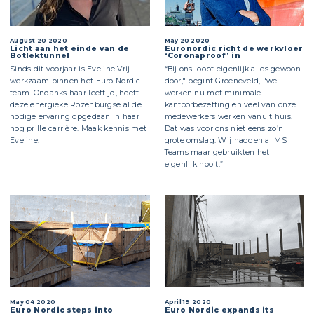
August 20 2020
May 20 2020
Licht aan het einde van de
Euronordic richt de werkvloer
Botlektunnel
‘Coronaproof’ in
Sinds dit voorjaar is Eveline Vrij
“Bij ons loopt eigenlijk alles gewoon
werkzaam binnen het Euro Nordic
door," begint Groeneveld, "we
team. Ondanks haar leeftijd, heeft
werken nu met minimale
deze energieke Rozenburgse al de
kantoorbezetting en veel van onze
nodige ervaring opgedaan in haar
medewerkers werken vanuit huis.
nog prille carrière. Maak kennis met
Dat was voor ons niet eens zo’n
Eveline.
grote omslag. Wij hadden al MS
Teams maar gebruikten het
eigenlijk nooit.”
May 04 2020
April 19 2020
Euro Nordic steps into
Euro Nordic expands its