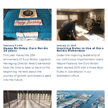
February 11 2019
January 22 2019
Happy Birthday: Euro Nordic
Inspiring Rules in Use at Euro
20 years
Nordic Rotterdam
This year marks the 20th
Under the inspiring leadership of
anniversary of Euro Nordic Logistics.
our continuous improvement coach
Managing Director Kees Groeneveld
Wayne Faaland, the Euro Nordic
took the time to take us back to the
team started 2019 with a three days
beginning. He tells about the
Rules in Use session in our
journey of growth and shares a peek
Rotterdam office.
into the future.