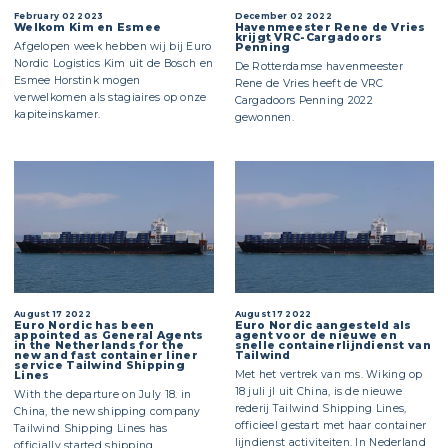
February 02 2023
December 02 2022
Welkom Kim en Esmee
Havenmeester Rene de Vries
krijgt VRC-Cargadoors
Afgelopen week hebben wij bij Euro
Penning
Nordic Logistics Kim uit de Bosch en
De Rotterdamse havenmeester
Esmee Horstink mogen
Rene de Vries heeft de VRC
verwelkomen als stagiaires op onze
Cargadoors Penning 2022
kapiteinskamer.
gewonnen.
August 17 2022
August 17 2022
Euro Nordic has been
Euro Nordic aangesteld als
appointed as General Agents
agent voor de nieuwe en
in the Netherlands for the
snelle containerlijndienst van
new and fast container liner
Tailwind
service Tailwind Shipping
Met het vertrek van ms. Wiking op
Lines
18 juli jl uit China, is de nieuwe
With the departure on July 18. in
rederij Tailwind Shipping Lines,
China, the new shipping company
officieel gestart met haar container
Tailwind Shipping Lines has
lijndienst activiteiten. In Nederland
officially started shipping