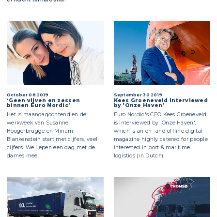
October 08 2019
September 30 2019
‘Geen vijven en zessen
Kees Groeneveld interviewed
binnen Euro Nordic’
by 'Onze Haven'
Het is maandagochtend en de
Euro Nordic's CEO Kees Groeneveld
werkweek van Susanne
is interviewed by 'Onze Haven',
Hoogerbrugge en Miriam
which is an on- and offline digital
Blankenstein start met cijfers, veel
magazine highly catered for people
cijfers. We liepen een dag met de
interested in port & maritime
dames mee.
logistics (in Dutch).