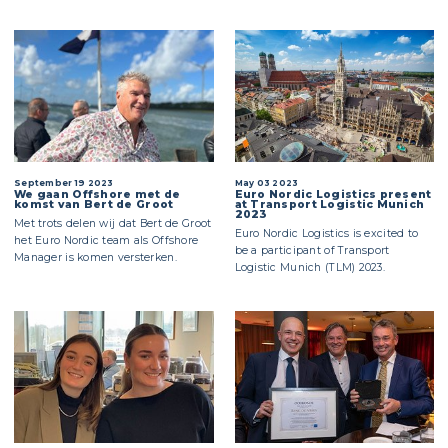
September 19 2023
May 03 2023
We gaan Offshore met de
Euro Nordic Logistics present
komst van Bert de Groot
at Transport Logistic Munich
2023
Met trots delen wij dat Bert de Groot
Euro Nordic Logistics is excited to
het Euro Nordic team als Offshore
be a participant of Transport
Manager is komen versterken.
Logistic Munich (TLM) 2023.