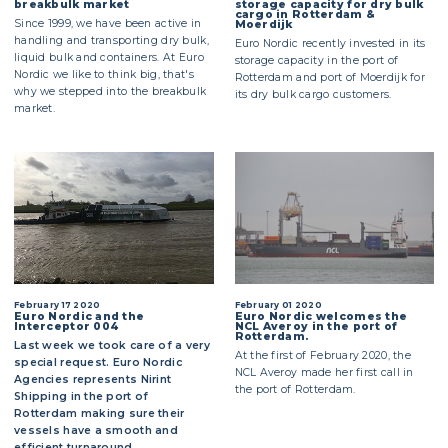
breakbulk market
storage capacity for dry bulk
cargo in Rotterdam &
Since 1999, we have been active in
Moerdijk
handling and transporting dry bulk,
Euro Nordic recently invested in its
liquid bulk and containers. At Euro
storage capacity in the port of
Nordic we like to think big, that's
Rotterdam and port of Moerdijk for
why we stepped into the breakbulk
its dry bulk cargo customers.
market.
February 17 2020
February 01 2020
Euro Nordic and the
Euro Nordic welcomes the
Interceptor 004
NCL Averoy in the port of
Rotterdam.
Last week we took care of a very
At the first of February 2020, the
special request. Euro Nordic
NCL Averoy made her first call in
Agencies represents Nirint
the port of Rotterdam.
Shipping in the port of
Rotterdam making sure their
vessels have a smooth and
efficient turnaround.