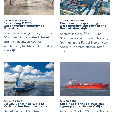
December 07 2018
November 26 2018
Expanding DCM's
Euro Nordic expanding
warehousing capacity at
warehousing capacity in the
Moerdijk
Port of Moerdijk.
Euro Nordic’s daughter organization
st
As from January 1
2019, Euro
DCM is moving to state of the art
Nordic will expand its warehousing
and high quality 25.000 M2
facilities in the Port of Moerdijk to
warehousing facilities in the port of
30.000 M2 covered storage. Read
Moerdijk.
more.
August 14 2018
June 18 2018
SOLAS Container Weight
Euro Nordic takes over the
Verification Requirements
agency activities of Odfjell
The International Maritime
As per 1st October 2015, Euro Nordic