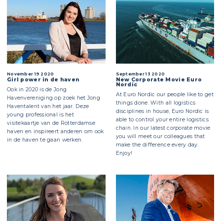
November 19 2020
September 13 2020
Girl power in de haven
New Corporate Movie Euro
Nordic
Ook in 2020 is de Jong
At Euro Nordic our people like to get
Havenvereniging op zoek het Jong
things done. With all logistics
Haventalent van het jaar. Deze
disciplines in house, Euro Nordic is
young professional is het
able to control your entire logistics
visitekaartje van de Rotterdamse
chain. In our latest corporate movie
haven en inspireert anderen om ook
you will meet our colleagues that
in de haven te gaan werken.
make the difference every day.
Enjoy!