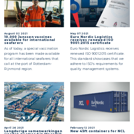
August 02 2021
May 07 2021
10,000 Janssen vaccines
Euro Nordic Logistics
available for international
receives renewed ISO
seafarers
9001:2015 certificate
As of today, a special vaccination
Euro Nordic Logistics receives
program has been made available
renewed ISO 9001:2015 certificate.
for all international seafarers that
This standard showcases that we
call at the port of Rotterdam-
adhere to ISO's requirements for
Rijnmond region.
quality management systems.
April 26 2021
February 12 2021
Langdurige samenwerkingen
New 45ft containers for NCL