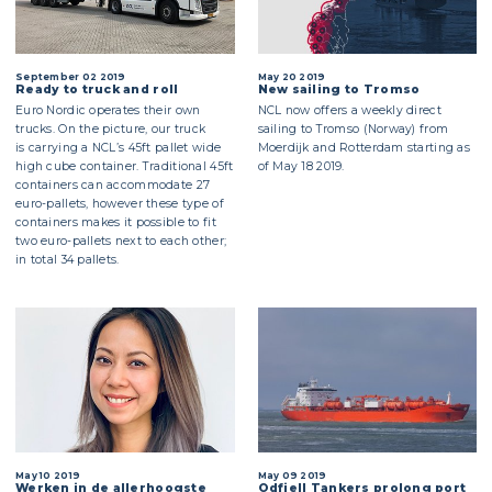
September 02 2019
May 20 2019
Ready to truck and roll
New sailing to Tromso
Euro Nordic operates their own
NCL now offers a weekly direct
trucks. On the picture, our truck
sailing to Tromso (Norway) from
is carrying a NCL’s 45ft pallet wide
Moerdijk and Rotterdam starting as
high cube container. Traditional 45ft
of May 18 2019.
containers can accommodate 27
euro-pallets, however these type of
containers makes it possible to fit
two euro-pallets next to each other;
in total 34 pallets.
May 10 2019
May 09 2019
Werken in de allerhoogste
Odfjell Tankers prolong port