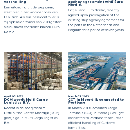
versnelling
agency agreement with Euro
Nordic.
Een uitdaging uit de weg gaan,
Odfjell and Euro Nordic, recently
staat niet in het woordenboek van
agreed upon prolongation of the
Lan Dinh. Als business controller is
existing ship agency agreement for
zij tijdens de zomer van 2018 gestart
the ports in the Netherlands and
als business controller binnen Euro
Belgium for a period of seven years.
Nordic.
April 03 2019
March 07 2019
DCM wordt Multi Cargo
CCT in Moerdijk connected to
Logistics B.V.
Portbase
Recent is de bedrijfsnaam
In March 2019 Combined Cargo
Distribution Center Moerdijk (DCM)
Terminals (CCT) in Moerdijk will get
gewijzigd in Multi Cargo Logistics
connected to Portbase to secure an
B.V.
efficient handling of Customs
formalities.