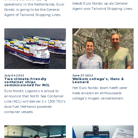
treedt Euro Nordic op als General
operations. In the Netherlands, Euro
Agent voor Tailwind Shipping Lines.
Nordic is going to be the General
Agent of Tailwind Shipping Lines.
July 04 2022
June 27 2022
Two climate-friendly
Welkom collega's, Hans &
container ships
Leonard
commissioned for NCL
Het Euro Nordic team heeft weer
Euro Nordic Logistics is proud to
twee ervaren en enthousisate
announce that North Sea Container
collega's mogen verwelkomen.
Line (NCL) will deliver 2 x 1,300 TEU’s
dual fuel Methanol powered
container vessels.