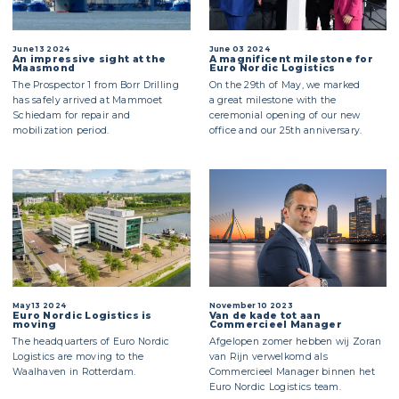
June 13 2024
June 03 2024
An impressive sight at the
A magnificent milestone for
Maasmond
Euro Nordic Logistics
The Prospector 1 from Borr Drilling
On the 29th of May, we marked
has safely arrived at Mammoet
a great milestone with the
Schiedam for repair and
ceremonial opening of our new
mobilization period.
office and our 25th anniversary.
May 13 2024
November 10 2023
Euro Nordic Logistics is
Van de kade tot aan
moving
Commercieel Manager
The headquarters of Euro Nordic
Afgelopen zomer hebben wij Zoran
Logistics are moving to the
van Rijn verwelkomd als
Waalhaven in Rotterdam.
Commercieel Manager binnen het
Euro Nordic Logistics team.